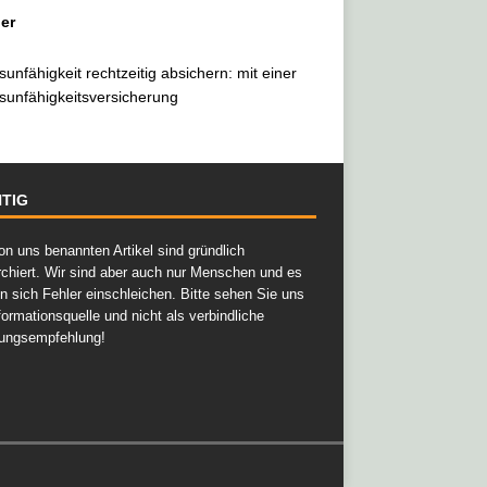
er
sunfähigkeit rechtzeitig absichern: mit einer
sunfähigkeitsversicherung
TIG
on uns benannten Artikel sind gründlich
rchiert. Wir sind aber auch nur Menschen und es
n sich Fehler einschleichen. Bitte sehen Sie uns
formationsquelle und nicht als verbindliche
ungsempfehlung!