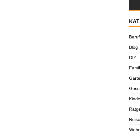
KAT
Beruf
Blog
DIY
Famil
Gart
Gesun
Kinde
Ratg
Reis
Woh