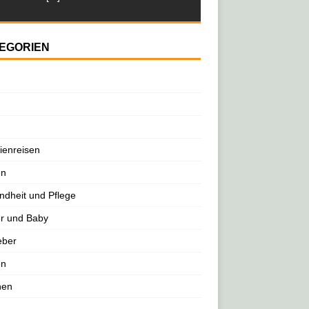
EGORIEN
ienreisen
en
dheit und Pflege
r und Baby
eber
en
nen