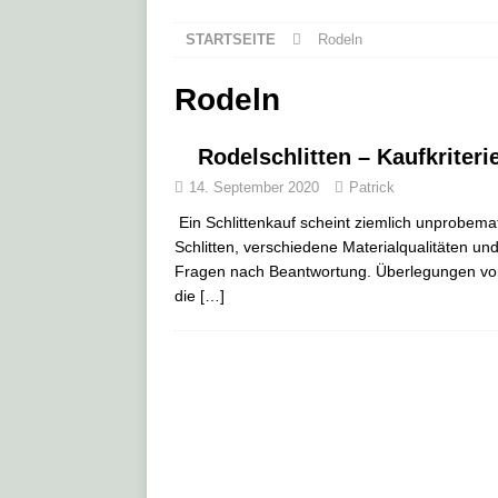
STARTSEITE
Rodeln
Rodeln
Rodelschlitten – Kaufkriteri
14. September 2020
Patrick
Ein Schlittenkauf scheint ziemlich unprobemat
Schlitten, verschiedene Materialqualitäten un
Fragen nach Beantwortung. Überlegungen vor d
die
[…]