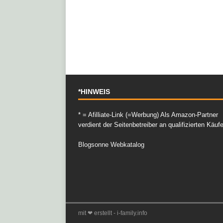
*HINWEIS
* = Afilliate-Link (=Werbung) Als Amazon-Partner
verdient der Seitenbetreiber an qualifizierten Käuf
Blogsonne Webkatalog
mit ❤ erstellt - i-family.info